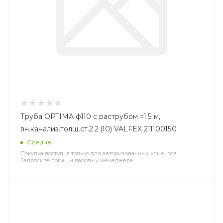
Труба OPTIMA ф110 с раструбом =1.5 м,
вн.канализ.толщ.ст.2.2 (10) VALFEX 211100150
Средне
Покупка доступна только для авторизованных клиентов.
Запросите логин и пароль у менеджера.