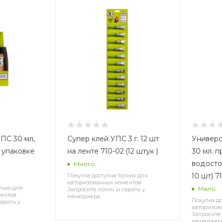
ПС 30 мл,
Супер клей УПС 3 г. 12 шт
Универс
в упаковке
на ленте 710-02 (12 штук )
30 мл. п
водосто
Много
10 
Покупка доступна только для
авторизованных клиентов.
лько для
Мало
Запросите логин и пароль у
ентов.
менеджера.
Покупка до
ароль у
авторизов
Запросите 
менеджер