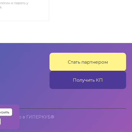
логин и пароль у
а.
Стать партнером
Получить КП
роить
Создано в
ГИПЕРКУБ®