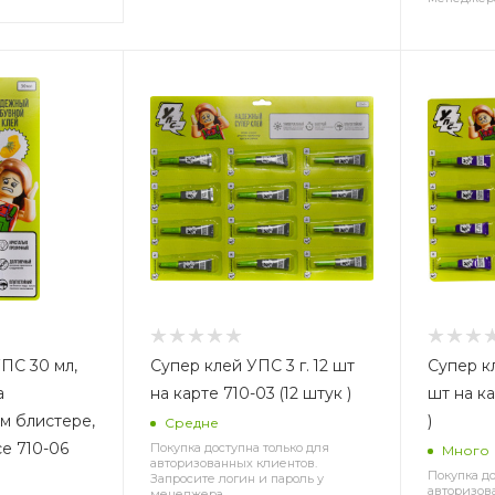
ПС 30 мл,
Супер клей УПС 3 г. 12 шт
Супер кл
а
на карте 710-03 (12 штук )
шт на ка
м блистере,
)
Средне
се 710-06
Покупка доступна только для
Много
авторизованных клиентов.
Покупка до
Запросите логин и пароль у
авторизов
менеджера.