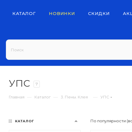
КАТАЛОГ
НОВИНКИ
СКИДКИ
АК
УПС
7
—
—
—
Главная
Каталог
3. Пены. Клея
УПС
По популярности (в
КАТАЛОГ