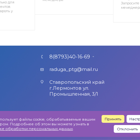
лько для
Запросите 
ентов.
менеджер
ароль у
8(8793)40-16-69
raduga_ptg@mail.ru
Ставропольский край
г.Лермонтов ул.
Промышленная, 3/1
Принять
Наст
спользует файлы cookie, обрабатываемые вашим
Публичная оферта
ром. Подробнее об этом вы можете узнать в
х
ке обработки персональных данных
.
Отклонить