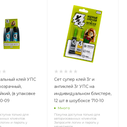
альный клей УПС
Сет супер клей 3г и
розрачный,
антиклей 3г УПС на
йкий, (в упаковке
индивидуальном блистере,
шт) 710-09
12 шт в шоубоксе 710-10
Много
ступна только для
Покупка доступна только для
анных клиентов.
авторизованных клиентов.
логин и пароль у
Запросите логин и пароль у
а.
менеджера.