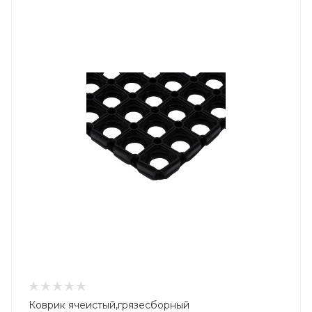
Коврик ячеистый,грязесборный