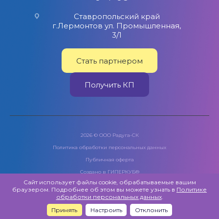
Ставропольский край
г.Лермонтов ул. Промышленная,
3/1
Стать партнером
Получить КП
2026 © ООО Радуга-СК
Политика обработки персональных данных
Публичная оферта
Создано в
ГИПЕРКУБ®
Сайт использует файлы cookie, обрабатываемые вашим
браузером. Подробнее об этом вы можете узнать в
Политике
обработки персональных данных
.
Принять
Настроить
Отклонить
Главная
Новинки
Корзина
Кабинет
ЮрЛицам
Контакты