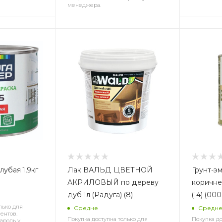
менеджера.
лубая 1,9кг
Лак ВАЛЬД ЦВЕТНОЙ
Грунт-эм
АКРИЛОВЫЙ по дереву
коричнев
дуб 1л (Радуга) (8)
(14) (0
лько для
Средне
Средн
ентов.
Покупка доступна только для
Покупка до
ароль у