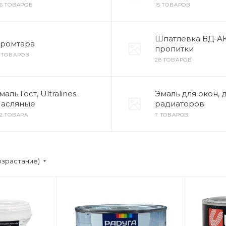
06 ТОВАРОВ
15 ТОВАРОВ
Шпатлевка ВД-АК
ромтара
пропитки
9 ТОВАРОВ
28 ТОВАРОВ
маль Гост, Ultralines.
Эмаль для окон, 
асляные
радиаторов
92 ТОВАРА
7 ТОВАРОВ
озрастание)