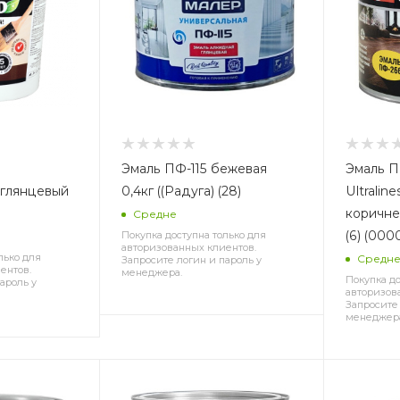
Эмаль ПФ-115 бежевая
Эмаль П
 глянцевый
0,4кг ((Радуга) (28)
Ultralin
коричнев
Средне
(6) (00
Покупка доступна только для
авторизованных клиентов.
лько для
Средн
Запросите логин и пароль у
ентов.
менеджера.
Покупка до
ароль у
авторизов
Запросите 
менеджер