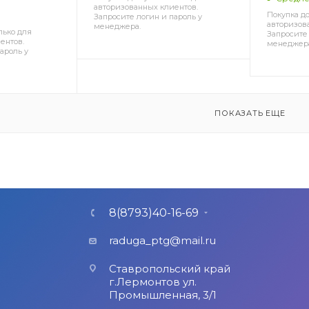
авторизованных клиентов.
Покупка до
Запросите логин и пароль у
авторизов
менеджера.
лько для
Запросите 
ентов.
менеджер
ароль у
ПОКАЗАТЬ ЕЩЕ
8(8793)40-16-69
raduga_ptg@mail.ru
Ставропольский край
г.Лермонтов ул.
Промышленная, 3/1