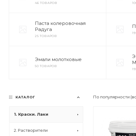
46 ТОВАРОВ
1
Паста колеровочная
П
Радуга
1
25 ТОВАРОВ
Э
Эмали молотковые
М
50 ТОВАРОВ
1
По популярности (в
КАТАЛОГ
1. Краски. Лаки
2. Растворители