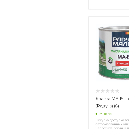
Краска МА-15 го
(Радуга) (6)
Много
Покупка доступна то
авторизованных кли
Запросите логин и п