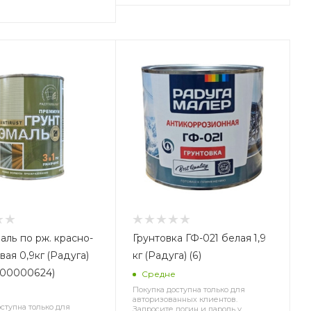
аль по рж. красно-
Грунтовка ГФ-021 белая 1,9
ая 0,9кг (Радуга)
кг (Радуга) (6)
0000000624)
Средне
Покупка доступна только для
е
авторизованных клиентов.
ступна только для
Запросите логин и пароль у