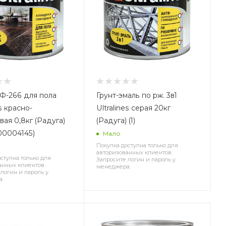
Ф-266 для пола
Грунт-эмаль по рж. 3в1
es красно-
Ultralines серая 20кг
ая 0,8кг (Радуга)
(Радуга) (1)
000004145)
Мало
Покупка доступна только для
е
авторизованных клиентов.
ступна только для
Запросите логин и пароль у
анных клиентов.
менеджера.
логин и пароль у
а.