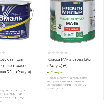
криловая для
Краска МА-15 серая 1,9кг
х полов красно-
(Радуга) (6)
ая 3,5кг (Радуга)
Средне
Покупка доступна только для
авторизованных клиентов.
Запросите логин и пароль у
менеджера.
ступна только для
анных клиентов.
логин и пароль у
а.