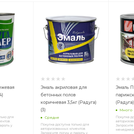
ежевая
Эмаль акриловая для
Эмаль ПФ
4)
бетонных полов
парижск
коричневая 3,5кг (Радуга)
(Радуга) 
(3)
Много
лько для
Покупка до
Средне
ентов.
авторизов
Покупка доступна только для
ароль у
Запросите 
авторизованных клиентов.
менеджер
Запросите логин и пароль у