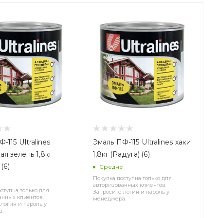
-115 Ultralines
Эмаль ПФ-115 Ultralines хаки
ая зелень 1,8кг
1,8кг (Радуга) (6)
(6)
Средне
Покупка доступна только для
авторизованных клиентов.
ступна только для
Запросите логин и пароль у
анных клиентов.
менеджера.
логин и пароль у
а.