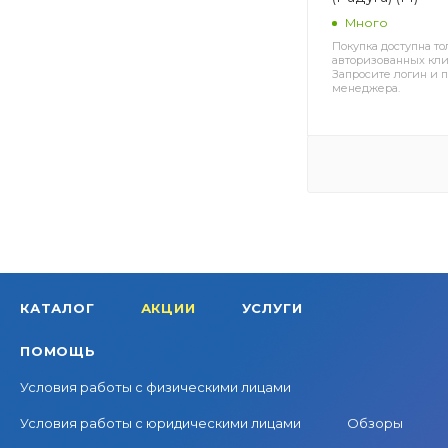
Много
Покупка доступна то
авторизованных кли
Запросите логин и п
менеджера.
КАТАЛОГ
АКЦИИ
УСЛУГИ
ПОМОЩЬ
Условия работы с физическими лицами
Условия работы с юридическими лицами
Обзоры