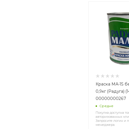
Краска МА-15 б
0,9кг (Радуга) (1
00000000267
Средне
Покупка доступна то
авторизованных кли
Запросите логин и п
менеджера.