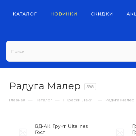
КАТАЛОГ
НОВИНКИ
СКИДКИ
АК
Радуга Малер
598
—
—
—
Главная
Каталог
1. Краски. Лаки
Радуга Малер
ВД-АК. Грунт. Ultalines.
Г
Гост
Г