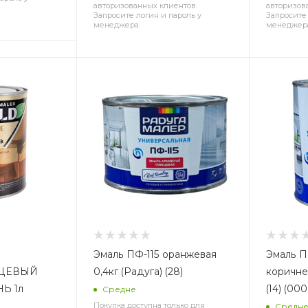
авторизованных клиентов.
авторизов
Запросите логин и пароль у
Запросите 
менеджера.
менеджер
Эмаль ПФ-115 оранжевая
Эмаль ПФ-115
ЦЕВЫЙ
0,4кг (Радуга) (28)
коричнев
Ь 1л
(14) (00
Средне
Покупка доступна только для
Средн