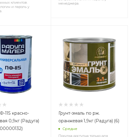
анных клиентов.
менеджера.
логин и пароль у
а.
 красно-
Грунт-эмаль по рж.
ая 0,9кг (Радуга)
оранжевая 1,9кг (Радуга) (6)
000000132)
Средне
Покупка доступна только для
е