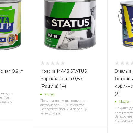
рная 0,9кг
Краска МА-15 STATUS
Эмаль а
морская волна 0,8кг
бетонны
(Радуга) (14)
коричнев
(3)
лько для
Мало
ентов.
Покупка доступна только для
Мало
ароль у
авторизованных клиентов.
Покупка до
Запросите логин и пароль у
авторизов
менеджера.
Запросите 
менеджер