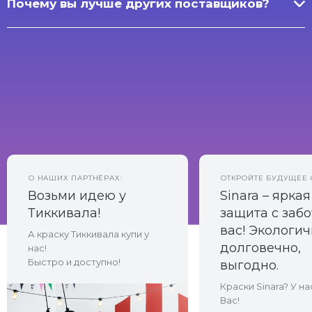
Почему вы лучше других поставщиков?
О НАШИХ ПАРТНЁРАХ:
ОТКРОЙТЕ БУДУЩЕЕ 
Возьми идею у
Sinara – яркая
Тиккивала!
защита с забо
вас! Экологич
А краску Тиккивала купи у
долговечно,
нас!
Быстро и доступно!
выгодно.
Краски Sinara? У на
Вас!