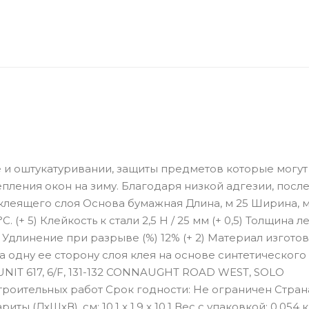
 и оштукатуривании, защиты предметов которые могут
пления окон на зиму. Благодаря низкой адгезии, после
 клеящего слоя Основа бумажная Длина, м 25 Ширина, м
+ 5) Клейкость к стали 2,5 Н / 25 мм (+ 0,5) Толщина л
5) Удлинение при разрыве (%) 12% (+ 2) Материал изгото
 одну ее сторону слоя клея на основе синтетического
IT 617, 6/F, 131-132 CONNAUGHT ROAD WEST, SOLO
оительных работ Срок годности: Не ограничен Стран
 (ДхШхВ), см: 10.1 x 1.9 x 10.1 Вес с упаковкой: 0.054 к