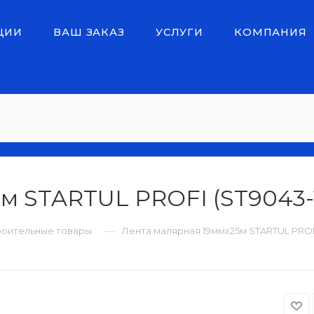
ЦИИ
ВАШ ЗАКАЗ
УСЛУГИ
КОМПАНИЯ
 STARTUL PROFI (ST9043-1
—
роительные товары
Лента малярная 19ммх25м STARTUL PROFI