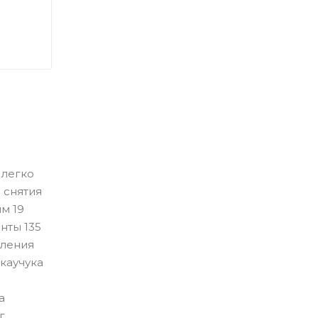
 легко
 снятия
м 19
енты 135
вления
 каучука
а
г.