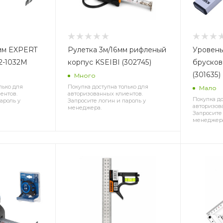
Рулетка 3м/16мм рифленый
Уровень
2-1032M
корпус KSEIBI (302745)
брусков
(301635)
Много
лько для
Покупка доступна только для
Мало
ентов.
авторизованных клиентов.
Покупка до
ароль у
Запросите логин и пароль у
авторизов
менеджера.
Запросите 
менеджер