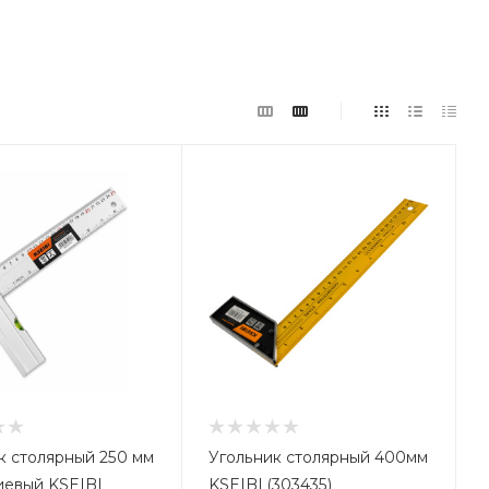
к столярный 250 мм
Угольник столярный 400мм
евый KSEIBI
KSEIBI (303435)