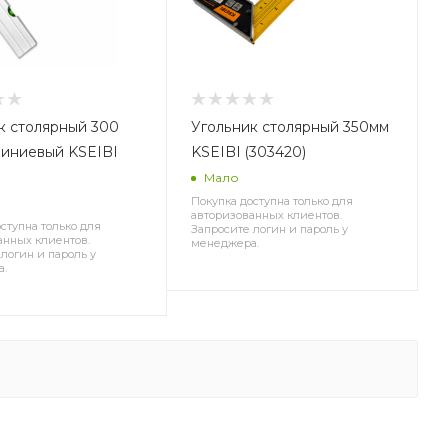
к столярный 300
Угольник столярный 350мм
иниевый KSEIBI
KSEIBI (303420)
Мало
Покупка доступна только для
авторизованных клиентов.
ступна только для
Запросите логин и пароль у
анных клиентов.
менеджера.
логин и пароль у
а.