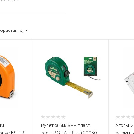
озрастание)
мм
Рулетка 5м/19мм пласт.
Угольни
рпус KSEIBI
корп. ВОЛАТ (быт.) 20030-
алюмини