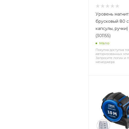
Уровень магни
брусковый 80 с
капсулы, ручки)
(301155)
Мало
Покупка доступна то
авторизованных кли
Запросите логин и п
менеджера.