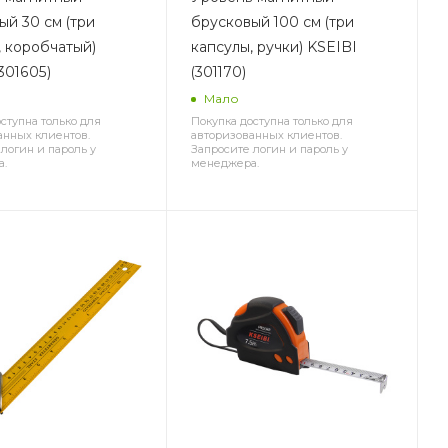
ый 30 см (три
брусковый 100 см (три
, коробчатый)
капсулы, ручки) KSEIBI
301605)
(301170)
Мало
ступна только для
Покупка доступна только для
анных клиентов.
авторизованных клиентов.
логин и пароль у
Запросите логин и пароль у
а.
менеджера.