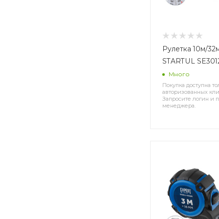
Рулетка 10м/32мм EXPERT
STARTUL SE301
Много
Покупка доступна то
авторизованных кли
Запросите логин и п
менеджера.