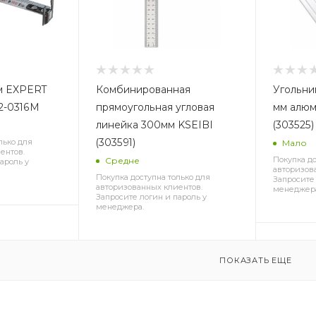
Комбинированная
Угольни
2-0316M
прямоугольная угловая
мм алюм
линейка 300мм KSEIBI
(303525)
(303591)
лько для
Мало
ентов.
Покупка до
Средне
ароль у
авторизов
Покупка доступна только для
Запросите 
авторизованных клиентов.
менеджер
Запросите логин и пароль у
менеджера.
ПОКАЗАТЬ ЕЩЕ