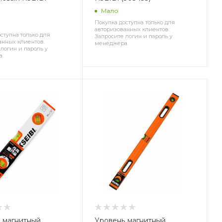
Мало
Покупка доступна только для
авторизованных клиентов.
ступна только для
Запросите логин и пароль у
анных клиентов.
менеджера.
логин и пароль у
а.
 магнитный
Уровень магнитный