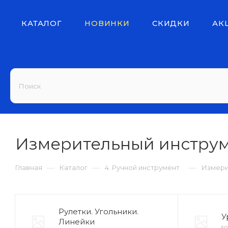
КАТАЛОГ
НОВИНКИ
СКИДКИ
АК
Измерительный инстру
—
—
—
Главная
Каталог
4. Ручной инструмент
Измери
Рулетки. Угольники.
У
Линейки
5