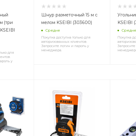
тный
Шнур разметочный 15 м с
Угольни
м (три
мелом KSEIBI (303600)
KSEIBI 
 KSEIBI
Средне
Средн
Покупка доступна только для
Покупка до
авторизованных клиентов.
авторизов
Запросите логин и пароль у
Запросите 
менеджера.
менеджер
лько для
ентов.
ароль у