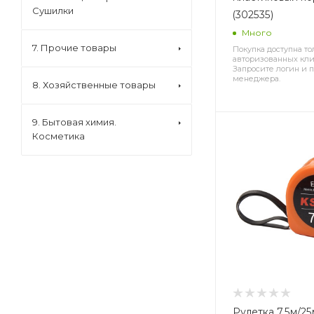
Сушилки
(302535)
Много
7. Прочие товары
Покупка доступна то
авторизованных кли
Запросите логин и п
менеджера.
8. Хозяйственные товары
9. Бытовая химия.
Косметика
Рулетка 7,5м/2