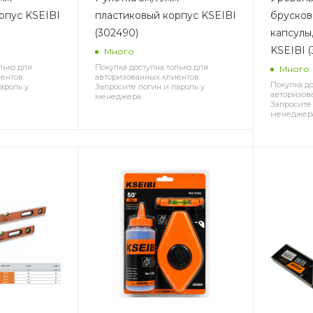
рпус KSEIBI
пластиковый корпус KSEIBI
брусков
(302490)
капсулы
KSEIBI (
Много
лько для
Покупка доступна только для
Много
ентов.
авторизованных клиентов.
Покупка до
ароль у
Запросите логин и пароль у
авторизов
менеджера.
Запросите 
менеджер