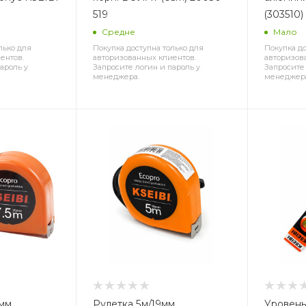
519
(303510)
Средне
Мало
лько для
Покупка доступна только для
Покупка до
ентов.
авторизованных клиентов.
авторизов
ароль у
Запросите логин и пароль у
Запросите 
менеджера.
менеджер
5мм
Рулетка 5м/19мм
Уровень