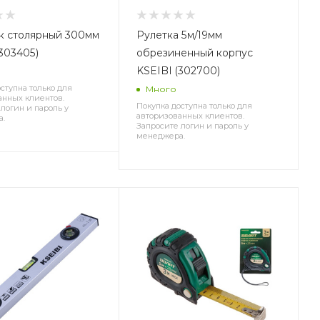
к столярный 300мм
Рулетка 5м/19мм
(303405)
обрезиненный корпус
KSEIBI (302700)
е
ступна только для
Много
анных клиентов.
Покупка доступна только для
логин и пароль у
авторизованных клиентов.
а.
Запросите логин и пароль у
менеджера.