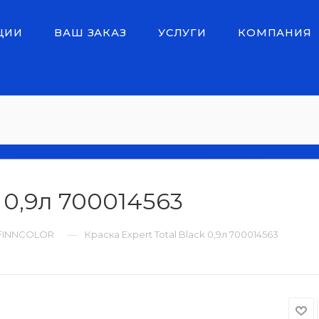
ЦИИ
ВАШ ЗАКАЗ
УСЛУГИ
КОМПАНИЯ
k 0,9л 700014563
—
FINNCOLOR
Краска Expert Total Black 0,9л 700014563