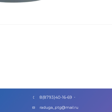
8(8793)40-16-69
raduga_ptg@mail.ru