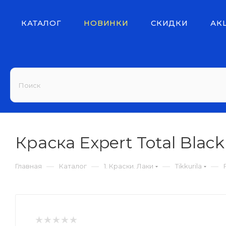
КАТАЛОГ
НОВИНКИ
СКИДКИ
АК
Краска Expert Total Blac
—
—
—
—
Главная
Каталог
1. Краски. Лаки
Tikkurila