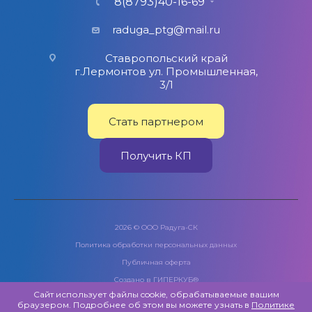
8(8793)40-16-69
raduga_ptg@mail.ru
Ставропольский край
г.Лермонтов ул. Промышленная,
3/1
Стать партнером
Получить КП
2026 © ООО Радуга-СК
Политика обработки персональных данных
Публичная оферта
Создано в
ГИПЕРКУБ®
Сайт использует файлы cookie, обрабатываемые вашим
браузером. Подробнее об этом вы можете узнать в
Политике