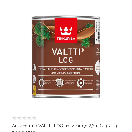
Антисептик VALTTI LOG палисандр 2,7л RU (6шт)