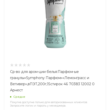
Ср-во для аром-ции белья:Парфюм-ые
гранулы«Symphony Парфюм»«Лемонграсс и
Ветивер»,вПЭТ,200г,15стирок 46 70383 12002 0
Арнест
Средне
Покупка доступна только для авторизованных клиентов.
Запросите логин и пароль у менеджера.