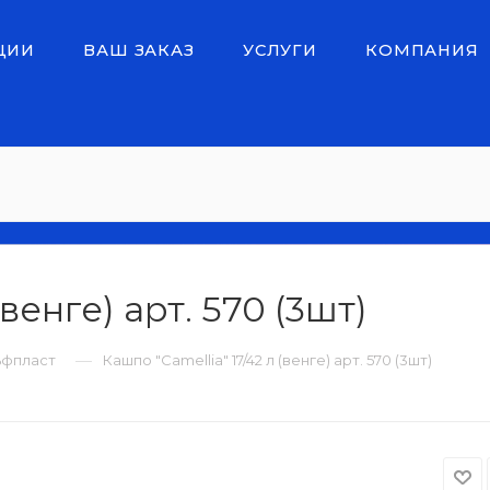
ЦИИ
ВАШ ЗАКАЗ
УСЛУГИ
КОМПАНИЯ
венге) арт. 570 (3шт)
—
ьфпласт
Кашпо "Camellia" 17/42 л (венге) арт. 570 (3шт)