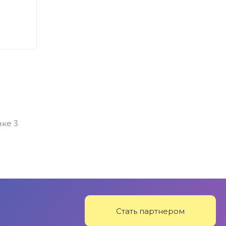
вке 3
Стать партнером