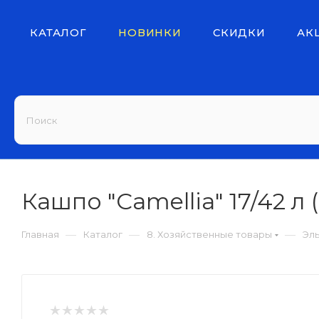
КАТАЛОГ
НОВИНКИ
СКИДКИ
АК
Кашпо "Camellia" 17/42 л (
—
—
—
Главная
Каталог
8. Хозяйственные товары
Эл