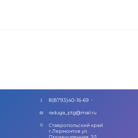
8(8793)40-16-69
raduga_ptg@mail.ru
Ставропольский край
г.Лермонтов ул.
Промышленная, 3/1