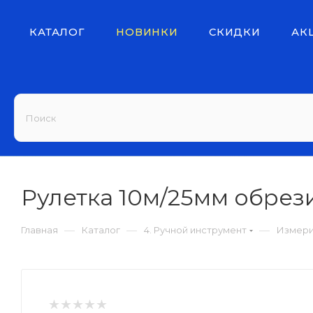
КАТАЛОГ
НОВИНКИ
СКИДКИ
АК
Рулетка 10м/25мм обрези
—
—
—
Главная
Каталог
4. Ручной инструмент
Измери