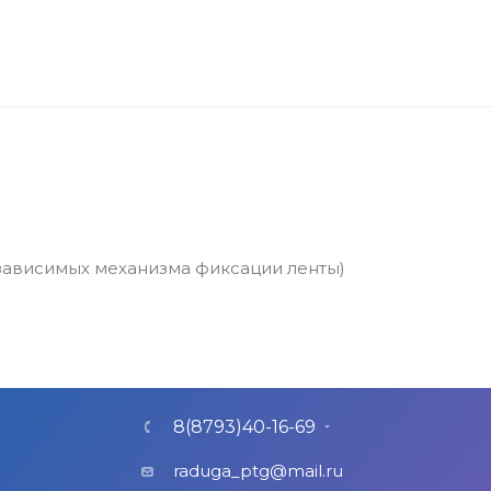
независимых механизма фиксации ленты)
8(8793)40-16-69
raduga_ptg@mail.ru