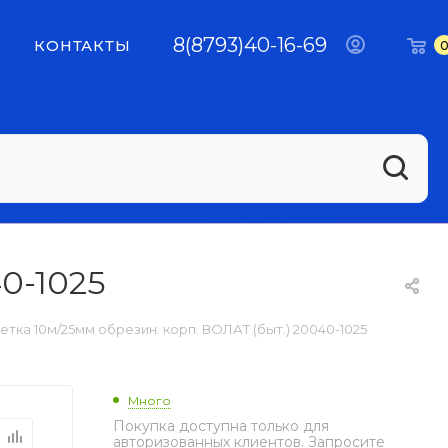
8(8793)40-16-69
КОНТАКТЫ
0-1025
етка 10м/25мм обрезин. корп. ВОЛАТ (быт.) 20040-1025
Много
Покупка доступна только для
авторизованных клиентов. Запросите