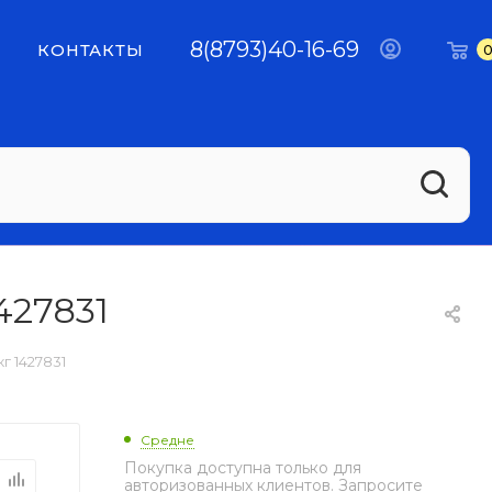
8(8793)40-16-69
КОНТАКТЫ
427831
кг 1427831
Средне
Покупка доступна только для
авторизованных клиентов. Запросите