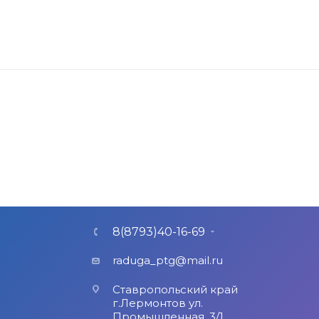
8(8793)40-16-69
raduga_ptg@mail.ru
Ставропольский край
г.Лермонтов ул.
Промышленная, 3/1