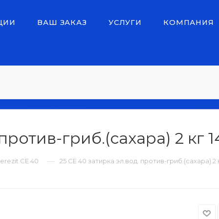
ЦИИ
ВАШ ЗАКАЗ
УСЛУГИ
КОМПАНИЯ
против-гриб.(сахара) 2 кг 1
—
erezit CE 40
25 CE 40 затирка эл.вод. против-гриб.(сахара) 2 