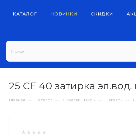
КАТАЛОГ
НОВИНКИ
СКИДКИ
АК
25 CE 40 затирка эл.вод. 
—
—
—
—
Главная
Каталог
1. Краски. Лаки
Cerezit
C