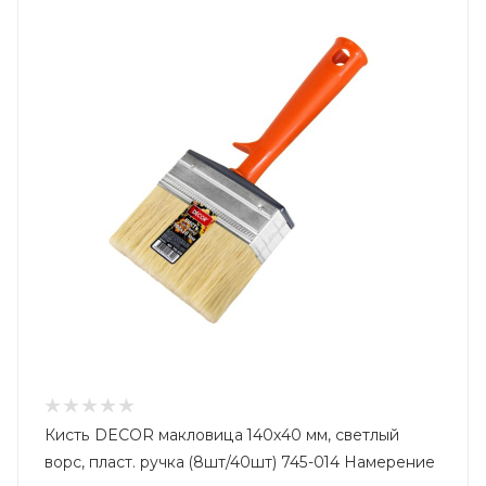
Кисть DECOR макловица 140х40 мм, светлый
ворс, пласт. ручка (8шт/40шт) 745-014 Намерение